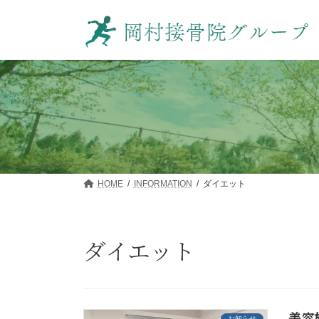
コ
ナ
ン
ビ
テ
ゲ
ン
ー
ツ
シ
へ
ョ
ス
ン
キ
に
ッ
移
プ
動
HOME
INFORMATION
ダイエット
ダイエット
美容
お知らせ