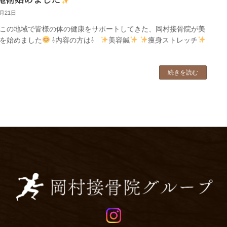
8月21日
この地域で皆様の体の健康をサポートしてきた、岡村接骨院が美
を始めました
⇩内容の方は⇩
美容鍼
痩身ストレッチ
続きを読む